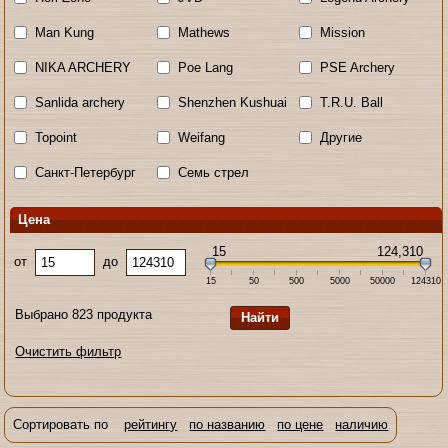
Man Kung
Mathews
Mission
NIKA ARCHERY
Poe Lang
PSE Archery
Sanlida archery
Shenzhen Kushuai
T.R.U. Ball
Topoint
Weifang
Другие
Санкт-Петербург
Семь стрел
Цена
15
124,310
от
до
15
50
500
5000
50000
124310
Выбрано 823 продукта
Очистить фильтр
Сортировать по
рейтингу
по названию
по цене
наличию