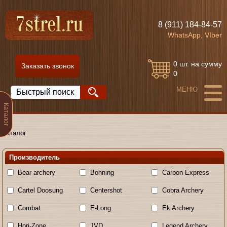
8 (911) 184-84-57
WhatsApp, VIber
0
шт. на сумму
Заказать звонок
0
Каталог
Каталог
Производитель
Bear archery
Bohning
Carbon Express
Cartel Doosung
Centershot
Cobra Archery
Combat
E-Long
Ek Archery
Hori-Zone
JVD
Legend Archery