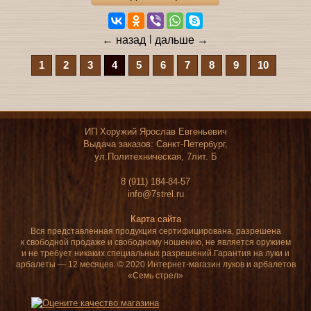
|
←
назад
дальше
→
1
2
3
4
5
6
7
8
9
10
ИП Хоружий Ярослав Евгеньевич
Выдача заказов: Санкт-Петербург,
ул.Политехническая, 7лит. Б
8 (911) 184-84-57
info@7strel.ru
Карта сайта
Вся представленная продукция сертифицирована, разрешена
к свободной продаже
и свободному ношению, не является оружием
и не требует никаких специальных разрешений.
Гарантия на луки и
арбалеты — 12 месяцев.
© 2020 Интернет-магазин луков и арбалетов
«Семь стрел»